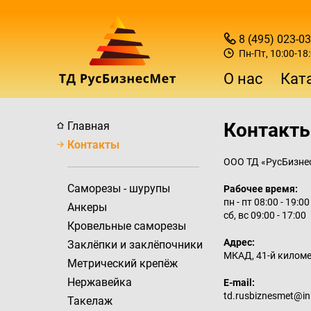
8 (495) 023-03
Саморезы - шурупы
Заклепки
Гайки и шайбы
Химические анкеры
Пн‑Пт, 10:00‑18
О нас
Кат
Анкеры
Заклепки окрашенные
Винты, болты, шпильки
Дозаторы
Кровельные саморезы
Заклёпочники
Насосы для продувки отверстий
Контакт
Главная
Контакты
Заклёпки и заклёпочники
Разное
ООО ТД «РусБизне
Саморезы - шурупы
Рабочее время:
Метрический крепёж
пн - пт 08:00 - 19:00
Анкеры
сб, вс 09:00 - 17:00
Кровельные саморезы
Нержавейка
Адрес:
Заклёпки и заклёпочники
МКАД, 41-й километ
Метрический крепёж
Такелаж
Нержавейка
E-mail:
td.rusbiznesmet@in
Такелаж
Дюбельная техника