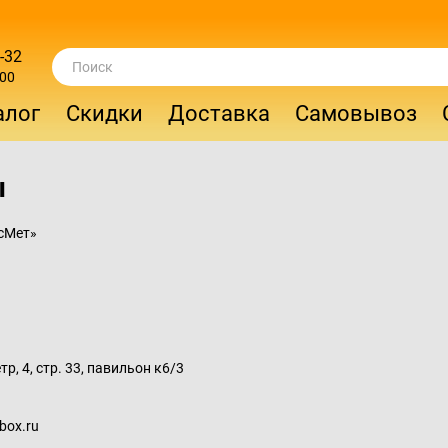
-32
:00
алог
Скидки
Доставка
Самовывоз
ы
сМет»
р, 4, стр. 33, павильон к6/3
box.ru