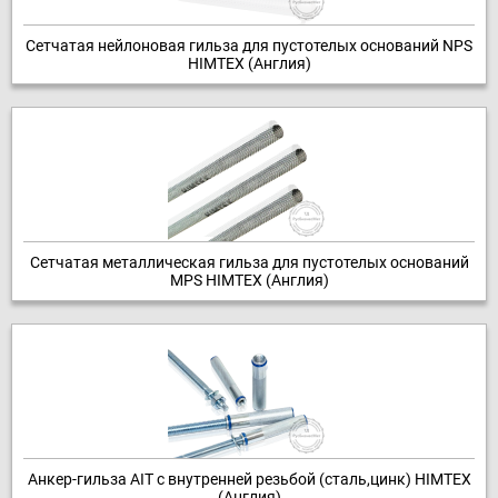
Гвозди и скобы
Сетчатая нейлоновая гильза для пустотелых оснований NPS
HIMTEX (Англия)
Крепёж KENNER
Крепёж для электрики
Мебельная фурнитура
Сетчатая металлическая гильза для пустотелых оснований
Перфорация
MPS HIMTEX (Англия)
Буры, сверла, биты
Химический крепёж
Анкер-гильза AIT с внутренней резьбой (сталь,цинк) HIMTEX
(Англия)